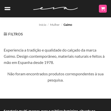
Skip
to
content
Início
/
Mulher
/
Gaimo
FILTROS
Experiencia a tradição e qualidade do calçado da marca
Gaimo. Design contemporâneo, materiais naturais e feitos à
mão em Espanha desde 1978.
Não foram encontrados produtos correspondentes à sua
pesquisa.
Sapataria multi-marcas, para o público feminino, situada no