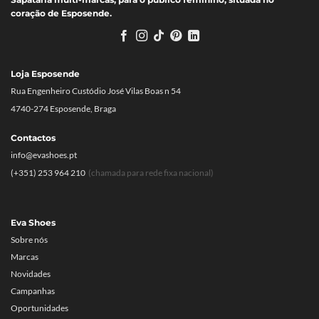
coração de Esposende.
Loja Esposende
Rua Engenheiro Custódio José Vilas Boas n 54
4740-274 Esposende, Braga
Contactos
info@evashoes.pt
(+351) 253 964 210
(chamada para rede fixa nacional)
Eva Shoes
Sobre nós
Marcas
Novidades
Campanhas
Oportunidades