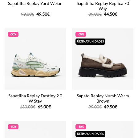
Sapatilha Replay Replica 70
Sapatilha Replay Yard W Sun
Way
O
O
O
O
99.00
€
49.50
€
89.00
€
44.50
€
preço
preço
preço
preço
original
atual
original
atual
era:
é:
era:
é:
99.00€.
49.50€.
89.00€.
44.50€.
-50%
-50%
ÚLTIMAS UNIDADES
Sapatilha Replay Destiny 2.0
Sapato Replay Numb Warm
W Stay
Brown
O
O
O
O
130.00
€
65.00
€
99.00
€
49.50
€
preço
preço
preço
preço
original
atual
original
atual
era:
é:
era:
é:
130.00€.
65.00€.
99.00€.
49.50€.
-50%
-50%
ÚLTIMAS UNIDADES