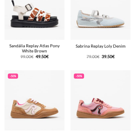
Sandália Replay Atlas Pony
Sabrina Replay Loly Denim
White Brown
O
O
O
O
99.00
€
49.50
€
79.00
€
39.50
€
preço
preço
preço
preço
original
atual
original
atual
era:
é:
era:
é:
99.00€.
49.50€.
79.00€.
39.50€.
-50%
-50%