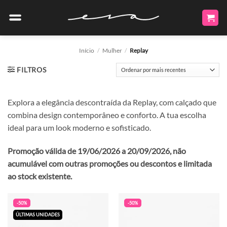
Skip
to
content
Início
/
Mulher
/
Replay
FILTROS
Explora a elegância descontraída da Replay, com calçado que
combina design contemporâneo e conforto. A tua escolha
ideal para um look moderno e sofisticado.
Promoção válida de 19/06/2026 a 20/09/2026, não
acumulável com outras promoções ou descontos e limitada
ao stock existente.
-50%
-50%
ÚLTIMAS UNIDADES