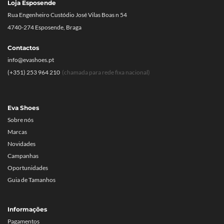
Loja Esposende
Rua Engenheiro Custódio José Vilas Boas n 54
4740-274 Esposende, Braga
Contactos
info@evashoes.pt
(+351) 253 964 210
(chamada para rede fixa nacional)
Eva Shoes
Sobre nós
Marcas
Novidades
Campanhas
Oportunidades
Guia de Tamanhos
Informações
Pagamentos