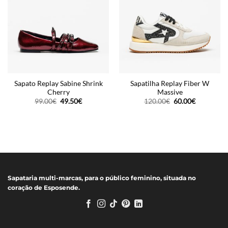
Sapato Replay Sabine Shrink
Sapatilha Replay Fiber W
Cherry
Massive
O
O
O
O
99.00
€
49.50
€
120.00
€
60.00
€
preço
preço
preço
preço
original
atual
original
atual
era:
é:
era:
é:
99.00€.
49.50€.
120.00€.
60.00€.
Sapataria multi-marcas, para o público feminino, situada no
coração de Esposende.