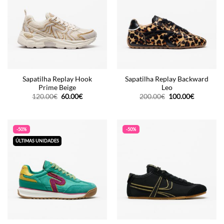
Sapatilha Replay Hook
Sapatilha Replay Backward
Prime Beige
Leo
O
O
O
O
120.00
€
60.00
€
200.00
€
100.00
€
preço
preço
preço
preço
original
atual
original
atual
era:
é:
era:
é:
120.00€.
60.00€.
200.00€.
100.00€.
-50%
-50%
ÚLTIMAS UNIDADES