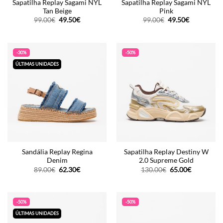
Sapatilha Replay Sagami NYL
Sapatilha Replay Sagami NYL
Tan Beige
Pink
O
O
O
O
99.00
€
49.50
€
99.00
€
49.50
€
preço
preço
preço
preço
original
atual
original
atual
era:
é:
era:
é:
99.00€.
49.50€.
99.00€.
49.50€.
-30%
-50%
ÚLTIMAS UNIDADES
Sandália Replay Regina
Sapatilha Replay Destiny W
Denim
2.0 Supreme Gold
O
O
O
O
89.00
€
62.30
€
130.00
€
65.00
€
preço
preço
preço
preço
original
atual
original
atual
era:
é:
era:
é:
89.00€.
62.30€.
130.00€.
65.00€.
-50%
-50%
ÚLTIMAS UNIDADES