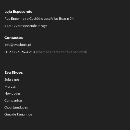
Loja Esposende
Rua Engenheiro Custódio José Vilas Boas n 54
4740-274 Esposende, Braga
Contactos
info@evashoes.pt
(+351) 253 964 210
(chamada para rede fixa nacional)
Eva Shoes
Sobre nós
Marcas
Novidades
Campanhas
Oportunidades
Guia de Tamanhos