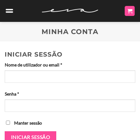
Skip
to
content
MINHA CONTA
INICIAR SESSÃO
Obrigatório
Nome de utilizador ou email
*
Obrigatório
Senha
*
Alternative:
Manter sessão
INICIAR SESSÃO