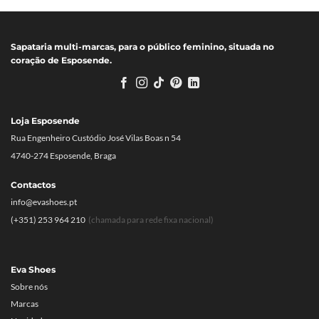
Sapataria multi-marcas, para o público feminino, situada no
coração de Esposende.
Loja Esposende
Rua Engenheiro Custódio José Vilas Boas n 54
4740-274 Esposende, Braga
Contactos
info@evashoes.pt
(+351) 253 964 210
(chamada para rede fixa nacional)
Eva Shoes
Sobre nós
Marcas