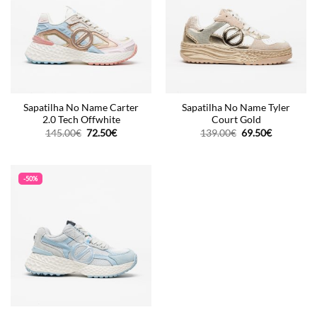
Sapatilha No Name Carter
Sapatilha No Name Tyler
2.0 Tech Offwhite
Court Gold
O
O
O
O
145.00
€
72.50
€
139.00
€
69.50
€
preço
preço
preço
preço
original
atual
original
atual
era:
é:
era:
é:
145.00€.
72.50€.
139.00€.
69.50€.
-50%