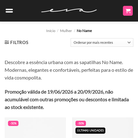
Skip
to
content
Início
/
Mulher
/
No Name
FILTROS
Descobre a essência urbana com as sapatilhas No Name.
Modernas, elegantes e confortáveis, perfeitas para o estilo de
vida cosmopolita.
Promoção válida de 19/06/2026 a 20/09/2026, não
acumulável com outras promoções ou descontos e limitada
ao stock existente.
-50%
-50%
ÚLTIMAS UNIDADES