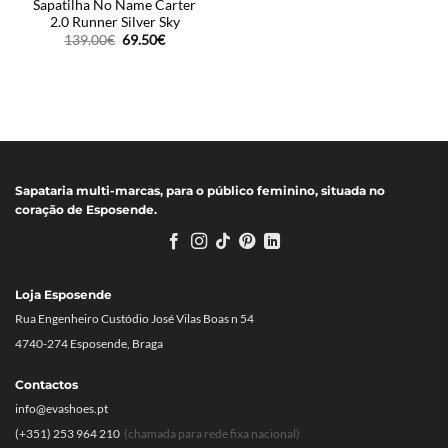
Sapatilha No Name Carter
2.0 Runner Silver Sky
O
O
139.00
€
69.50
€
preço
preço
original
atual
era:
é:
139.00€.
69.50€.
Sapataria multi-marcas, para o público feminino, situada no
coração de Esposende.
Loja Esposende
Rua Engenheiro Custódio José Vilas Boas n 54
4740-274 Esposende, Braga
Contactos
info@evashoes.pt
(+351) 253 964 210
(chamada para rede fixa nacional)