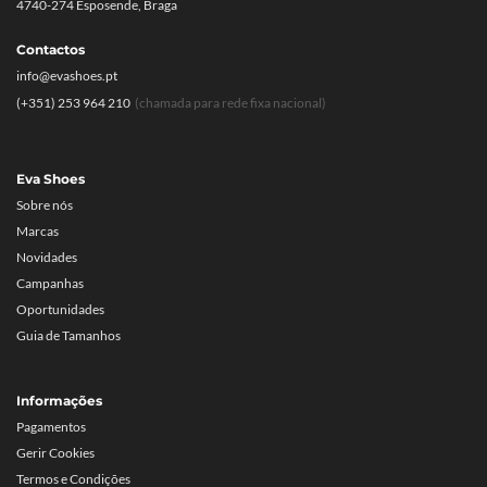
4740-274 Esposende, Braga
Contactos
info@evashoes.pt
(+351) 253 964 210
(chamada para rede fixa nacional)
Eva Shoes
Sobre nós
Marcas
Novidades
Campanhas
Oportunidades
Guia de Tamanhos
Informações
Pagamentos
Gerir Cookies
Termos e Condições