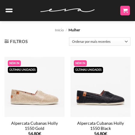
Skip
to
content
Início
/
Mulher
FILTROS
NEW IN
NEW IN
ÚLTIMAS UNIDADES
ÚLTIMAS UNIDADES
Alpercata Cubanas Holly
Alpercata Cubanas Holly
1550 Gold
1550 Black
54.80
€
54.80
€