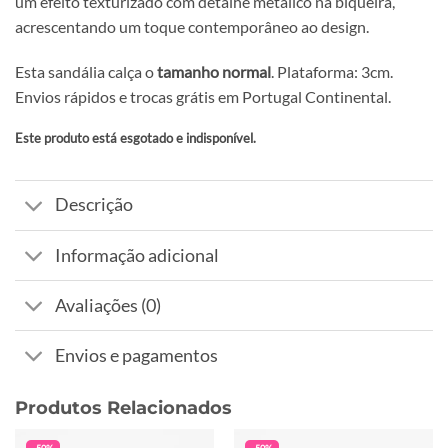
um efeito texturizado com detalhe metálico na biqueira,
acrescentando um toque contemporâneo ao design.
Esta sandália calça o
tamanho normal
. Plataforma: 3cm.
Envios rápidos e trocas grátis em Portugal Continental.
Este produto está esgotado e indisponível.
Alternative:
Descrição
Informação adicional
Avaliações (0)
Envios e pagamentos
Produtos Relacionados