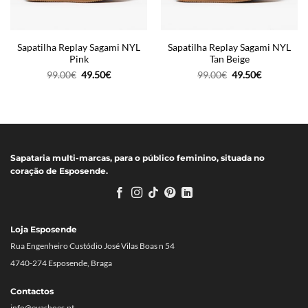
Sapatilha Replay Sagami NYL
Sapatilha Replay Sagami NYL
Pink
Tan Beige
O
O
O
O
99.00
€
49.50
€
99.00
€
49.50
€
preço
preço
preço
preço
original
atual
original
atual
era:
é:
era:
é:
99.00€.
49.50€.
99.00€.
49.50€.
Sapataria multi-marcas, para o público feminino, situada no
coração de Esposende.
Loja Esposende
Rua Engenheiro Custódio José Vilas Boas n 54
4740-274 Esposende, Braga
Contactos
info@evashoes.pt