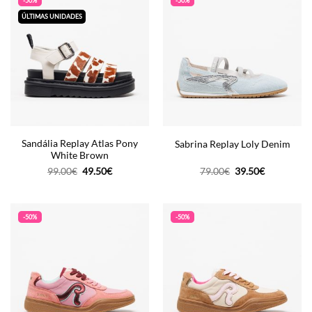
-50%
-50%
ÚLTIMAS UNIDADES
Sandália Replay Atlas Pony
Sabrina Replay Loly Denim
White Brown
O
O
O
O
99.00
€
49.50
€
79.00
€
39.50
€
preço
preço
preço
preço
original
atual
original
atual
era:
é:
era:
é:
99.00€.
49.50€.
79.00€.
39.50€.
-50%
-50%