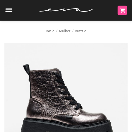
Skip
to
content
Início
/
Mulher
/
Buffalo