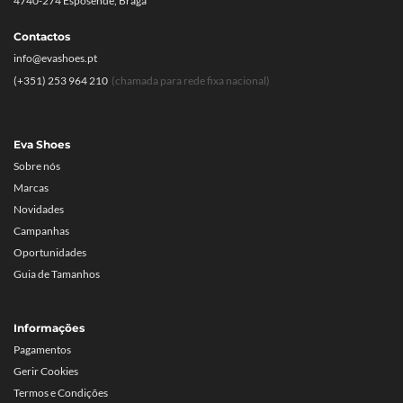
4740-274 Esposende, Braga
Contactos
info@evashoes.pt
(+351) 253 964 210
(chamada para rede fixa nacional)
Eva Shoes
Sobre nós
Marcas
Novidades
Campanhas
Oportunidades
Guia de Tamanhos
Informações
Pagamentos
Gerir Cookies
Termos e Condições