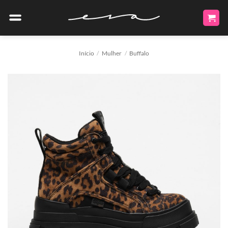
Skip
to
content
Início
/
Mulher
/
Buffalo