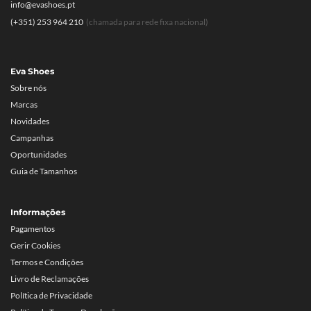
info@evashoes.pt
(+351) 253 964 210
(chamada para rede fixa nacional)
Eva Shoes
Sobre nós
Marcas
Novidades
Campanhas
Oportunidades
Guia de Tamanhos
Informações
Pagamentos
Gerir Cookies
Termos e Condições
Livro de Reclamações
Política de Privacidade