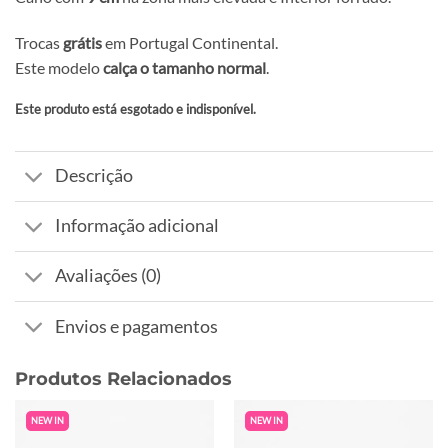
Trocas
grátis
em Portugal Continental.
Este modelo
calça o tamanho normal
.
Este produto está esgotado e indisponível.
Alternative:
Descrição
Informação adicional
Avaliações (0)
Envios e pagamentos
Produtos Relacionados
NEW IN
NEW IN