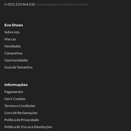
(+351) 253 964 210
(chamada para rede fixa nacional)
Eva Shoes
Sobre nós
Marcas
Novidades
Campanhas
Oportunidades
Guia de Tamanhos
Informações
Pagamentos
Gerir Cookies
Termos e Condições
Livro de Reclamações
Política de Privacidade
Política de Trocas e Devoluções