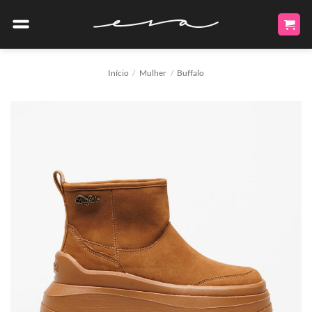
Skip
to
content
Início
/
Mulher
/
Buffalo