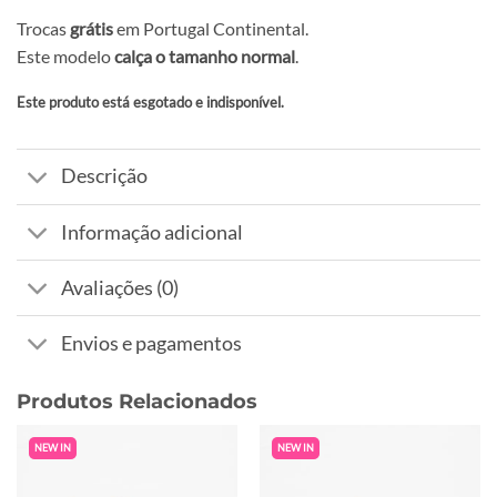
Trocas
grátis
em Portugal Continental.
Este modelo
calça o tamanho normal
.
Este produto está esgotado e indisponível.
Alternative:
Descrição
Informação adicional
Avaliações (0)
Envios e pagamentos
Produtos Relacionados
NEW IN
NEW IN