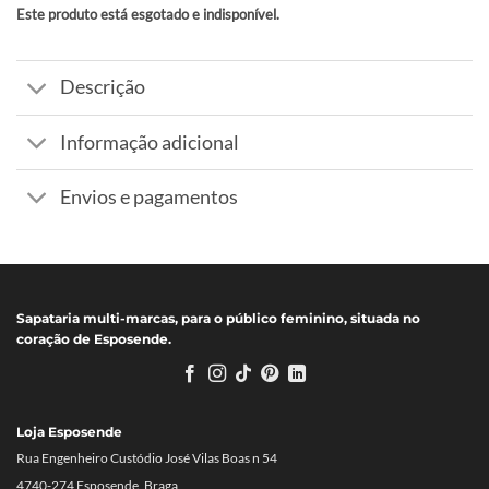
Este produto está esgotado e indisponível.
Alternative:
Descrição
Informação adicional
Envios e pagamentos
Sapataria multi-marcas, para o público feminino, situada no
coração de Esposende.
Loja Esposende
Rua Engenheiro Custódio José Vilas Boas n 54
4740-274 Esposende, Braga