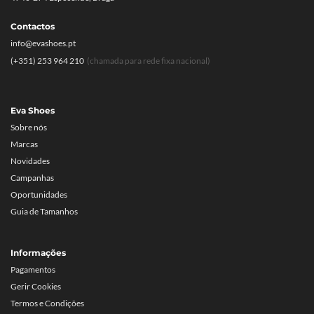
Contactos
info@evashoes.pt
(+351) 253 964 210
(chamada para rede fixa nacional)
Eva Shoes
Sobre nós
Marcas
Novidades
Campanhas
Oportunidades
Guia de Tamanhos
Informações
Pagamentos
Gerir Cookies
Termos e Condições