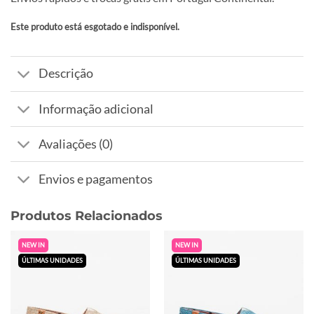
Este produto está esgotado e indisponível.
Alternative:
Descrição
Informação adicional
Avaliações (0)
Envios e pagamentos
Produtos Relacionados
NEW IN
NEW IN
ÚLTIMAS UNIDADES
ÚLTIMAS UNIDADES