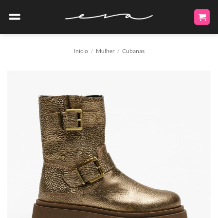
Skip
to
content
Início
/
Mulher
/
Cubanas