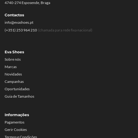
4740-274 Esposende, Braga
Contactos
info@evashoes.pt
(+351) 253 964 210
(chamada para rede fixa nacional)
Eva Shoes
Sobre nós
Marcas
Novidades
Campanhas
Oportunidades
Guia de Tamanhos
Informações
Pagamentos
Gerir Cookies
Termos e Condições