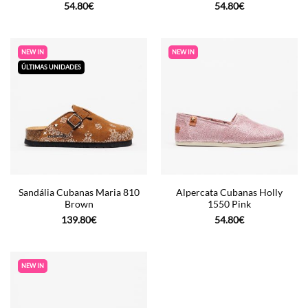
54.80
€
54.80
€
NEW IN
NEW IN
ÚLTIMAS UNIDADES
Sandália Cubanas Maria 810
Alpercata Cubanas Holly
Brown
1550 Pink
139.80
€
54.80
€
NEW IN