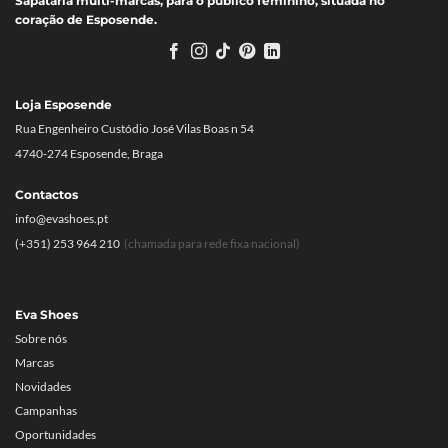
Sapataria multi-marcas, para o público feminino, situada no
coração de Esposende.
Loja Esposende
Rua Engenheiro Custódio José Vilas Boas n 54
4740-274 Esposende, Braga
Contactos
info@evashoes.pt
(+351) 253 964 210
(chamada para rede fixa nacional)
Eva Shoes
Sobre nós
Marcas
Novidades
Campanhas
Oportunidades