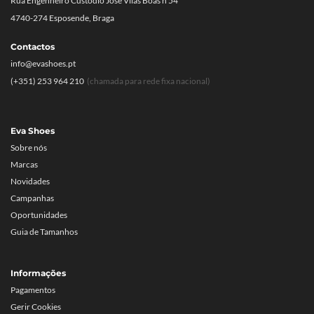
Rua Engenheiro Custódio José Vilas Boas n 54
4740-274 Esposende, Braga
Contactos
info@evashoes.pt
(+351) 253 964 210
(chamada para rede fixa nacional)
Eva Shoes
Sobre nós
Marcas
Novidades
Campanhas
Oportunidades
Guia de Tamanhos
Informações
Pagamentos
Gerir Cookies