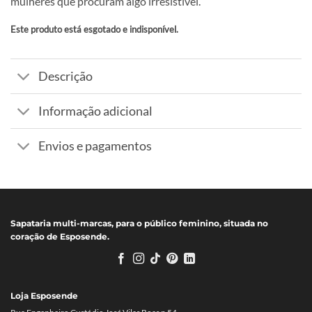
mulheres que procuram algo irresistível.
Este produto está esgotado e indisponível.
Alternative:
Descrição
Informação adicional
Envios e pagamentos
Sapataria multi-marcas, para o público feminino, situada no
coração de Esposende.
Loja Esposende