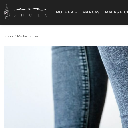
Skip
to
MULHER
MARCAS
MALAS E C
content
Início
/
Mulher
/
Exé