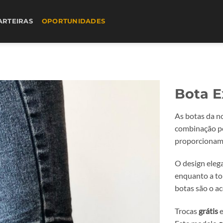
ARTEIRAS
OPORTUNIDADES
Bota E
As botas da n
combinação pe
proporcionam 
O design eleg
enquanto a t
botas são o ac
Trocas
grátis
e