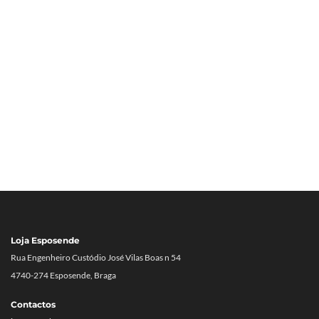
Loja Esposende
Rua Engenheiro Custódio José Vilas Boas n 54
4740-274 Esposende, Braga
Contactos