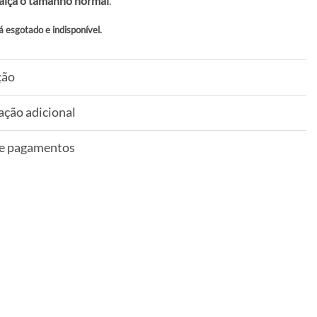
alça o tamanho normal
.
á esgotado e indisponível.
ção
ação adicional
 e pagamentos