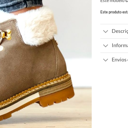
Este modelo
c
Este produto est
Alternative:
Descri
Inform
Envios