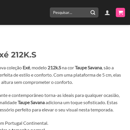
Pesquisar
por:
xé 212K.S
ova coleção
Exé
, modelo
212k.S
na cor
Taupe Savana
, são a
rfeita de estilo e conforto. Com uma plataforma de 5 cm, elas
altura sem comprometer o conforto.
ante e contemporâneo torna-as ideais para qualquer ocasião,
onalidade
Taupe Savana
adiciona um toque sofisticado. Estas
essório perfeito para elevar o seu visual nesta temporada.
m Portugal Continental.