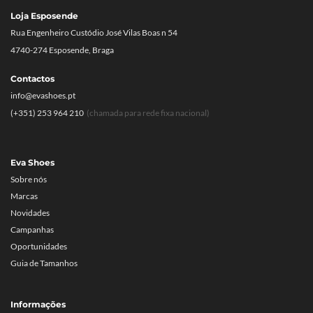
Loja Esposende
Rua Engenheiro Custódio José Vilas Boas n 54
4740-274 Esposende, Braga
Contactos
info@evashoes.pt
(+351) 253 964 210
(chamada para rede fixa nacional)
Eva Shoes
Sobre nós
Marcas
Novidades
Campanhas
Oportunidades
Guia de Tamanhos
Informações