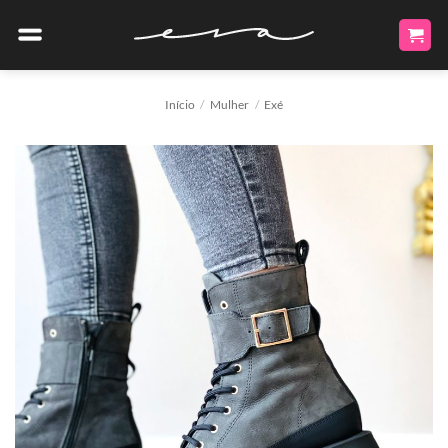
Skip
to
content
Início
/
Mulher
/
Exé