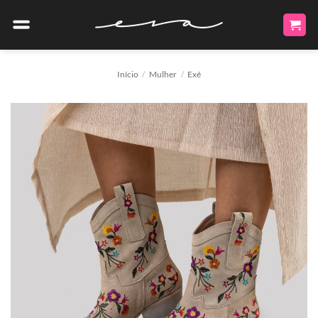
Skip
to
content
Início
/
Mulher
/
Exé