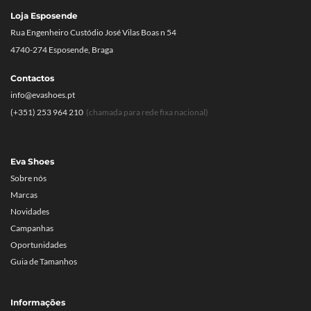
Loja Esposende
Rua Engenheiro Custódio José Vilas Boas n 54
4740-274 Esposende, Braga
Contactos
info@evashoes.pt
(+351) 253 964 210
(chamada para rede fixa nacional)
Eva Shoes
Sobre nós
Marcas
Novidades
Campanhas
Oportunidades
Guia de Tamanhos
Informações