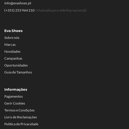
info@evashoes.pt
(+351) 253 964 210
(chamada para rede fixa nacional)
Eva Shoes
Sobre nós
Marcas
Novidades
Campanhas
Oportunidades
Guia de Tamanhos
Informações
Pagamentos
Gerir Cookies
Termos e Condições
Livro de Reclamações
Política de Privacidade