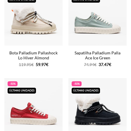
Bota Palladium Pallashock
Sapatilha Palladium Palla
Lo Hiver Almond
Ace Ice Green
O
O
O
O
119.95
€
59.97
€
74.94
€
37.47
€
preço
preço
preço
preço
original
atual
original
atual
era:
é:
era:
é:
119.95€.
59.97€.
74.94€.
37.47€.
-50%
-50%
ÚLTIMAS UNIDADES
ÚLTIMAS UNIDADES