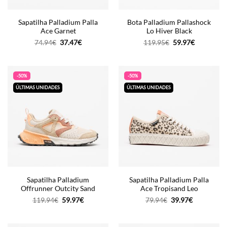
Sapatilha Palladium Palla
Bota Palladium Pallashock
Ace Garnet
Lo Hiver Black
O
O
O
O
74.94
€
37.47
€
119.95
€
59.97
€
preço
preço
preço
preço
original
atual
original
atual
era:
é:
era:
é:
74.94€.
37.47€.
119.95€.
59.97€.
-50%
-50%
ÚLTIMAS UNIDADES
ÚLTIMAS UNIDADES
Sapatilha Palladium
Sapatilha Palladium Palla
Offrunner Outcity Sand
Ace Tropisand Leo
O
O
O
O
119.94
€
59.97
€
79.94
€
39.97
€
preço
preço
preço
preço
original
atual
original
atual
era:
é:
era:
é:
119.94€.
59.97€.
79.94€.
39.97€.