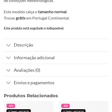
de condições meteorológicas.
Este modelo calça o
tamanho normal
.
Trocas
grátis
em Portugal Continental.
Este produto está esgotado e indisponível.
Alternative:
Descrição
Informação adicional
Avaliações (0)
Envios e pagamentos
Produtos Relacionados
-50%
-50%
ÚLTIMAS UNIDADES
ÚLTIMAS UNIDADES