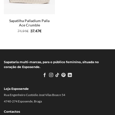
Sapatilha Palladium Palla
Ace Crumble
O
O
74.94
€
37.47
€
preço
preço
original
atual
era:
é:
74.94€.
37.47€.
Sapataria multi-marcas, para o público feminino, situada no
coração de Esposende.
Loja Esposende
Rua Engenheiro Custódio José Vilas Boas n 54
4740-274 Esposende, Braga
Contactos