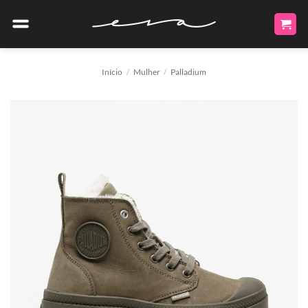
Skip
to
content
Início
/
Mulher
/
Palladium