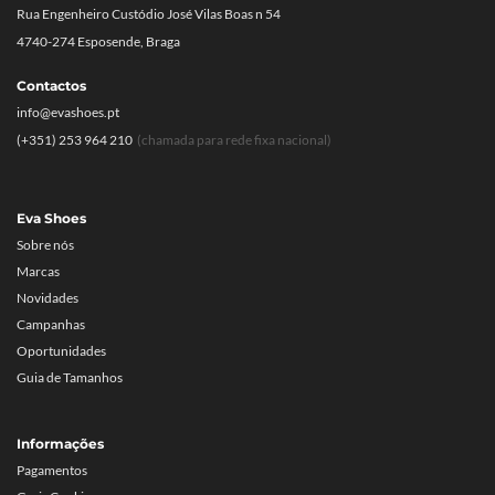
Rua Engenheiro Custódio José Vilas Boas n 54
4740-274 Esposende, Braga
Contactos
info@evashoes.pt
(+351) 253 964 210
(chamada para rede fixa nacional)
Eva Shoes
Sobre nós
Marcas
Novidades
Campanhas
Oportunidades
Guia de Tamanhos
Informações
Pagamentos