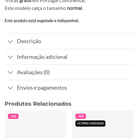
Trocas
grátis
em Portugal Continental.
Este modelo calça o tamanho
normal
.
Este produto está esgotado e indisponível.
Alternative:
Descrição
Informação adicional
Avaliações (0)
Envios e pagamentos
Produtos Relacionados
-50%
-50%
ÚLTIMAS UNIDADES