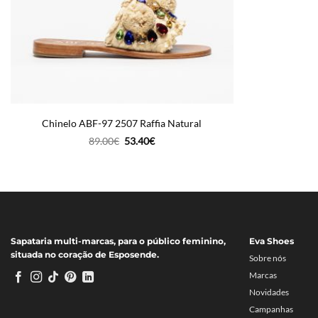
Chinelo ABF-97 2507 Raffia Natural
O
O
89.00
€
53.40
€
preço
preço
original
atual
era:
é:
89.00€.
53.40€.
Sapataria multi-marcas, para o público feminino,
Eva Shoes
situada no coração de Esposende.
Sobre nós
Marcas
Novidades
Campanhas