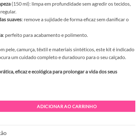
mpeza
(150 ml): limpa em profundidade sem agredir os tecidos,
 regular.
das suaves
: remove a sujidade de forma eficaz sem danificar o
la
: perfeito para acabamento e polimento.
 pele, camurça, têxtil e materiais sintéticos, este kit é indicado
cura um cuidado completo e duradouro para o seu calçado.
ática, eficaz e ecológica para prolongar a vida dos seus
it de Limpeza ABF-97 Eco Care
ADICIONAR AO CARRINHO
ção