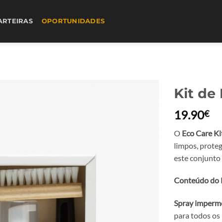
ARTEIRAS
OPORTUNIDADES
Kit de
19.90
€
O
Eco Care Ki
limpos, prote
este conjunto
Conteúdo do K
Spray imperme
para todos os 