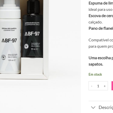
Espuma de li
ideal para uso
Escova de cer
calçado.
Pano de flane
Compatível com
para quem pro
Uma escolha pr
sapatos.
Em stock
Alternative:
Quantidade de K
Descri