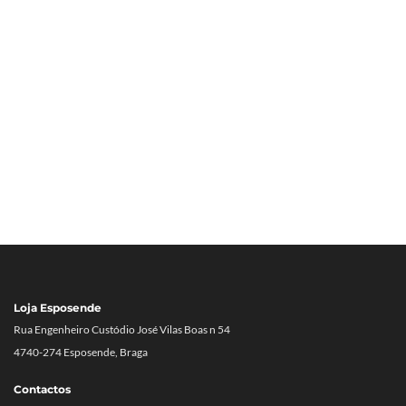
Loja Esposende
Rua Engenheiro Custódio José Vilas Boas n 54
4740-274 Esposende, Braga
Contactos