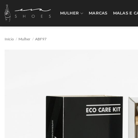
Skip
to
MULHER
MARCAS
MALAS E C
content
Início
/
Mulher
/
ABF97