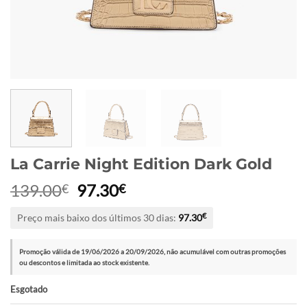
La Carrie Night Edition Dark Gold
O
O
139.00
97.30
€
€
preço
preço
Preço mais baixo dos últimos 30 dias:
97.30
€
original
atual
era:
é:
139.00€.
97.30€.
Promoção válida de 19/06/2026 a 20/09/2026, não acumulável com outras promoções
ou descontos e limitada ao stock existente.
Esgotado