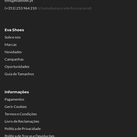
info@evashoes.pt
(+351) 253 964 210
(chamada para rede fixa nacional)
Eva Shoes
Sobre nós
Marcas
Novidades
Campanhas
Oportunidades
Guia de Tamanhos
Informações
Pagamentos
Gerir Cookies
Termos e Condições
Livro de Reclamações
Política de Privacidade
Política de Trocas e Devoluções