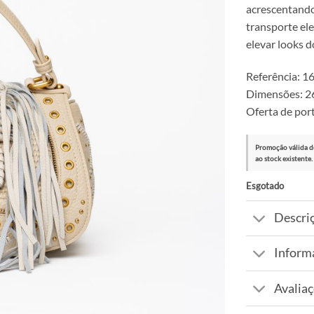
acrescentando
transporte ele
elevar looks do
Referência:
Dimensões: 26
Oferta de port
Promoção válida d
ao stock existente.
Esgotado
Descri
Inform
Avaliaç