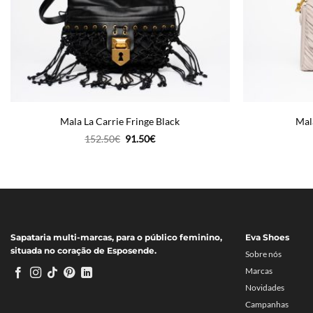
Mala La Carrie Fringe Black
Mala
O
O
152.50
€
91.50
€
preço
preço
original
atual
era:
é:
152.50€.
91.50€.
Sapataria multi-marcas, para o público feminino,
Eva Shoes
situada no coração de Esposende.
Sobre nós
Marcas
Novidades
Campanhas