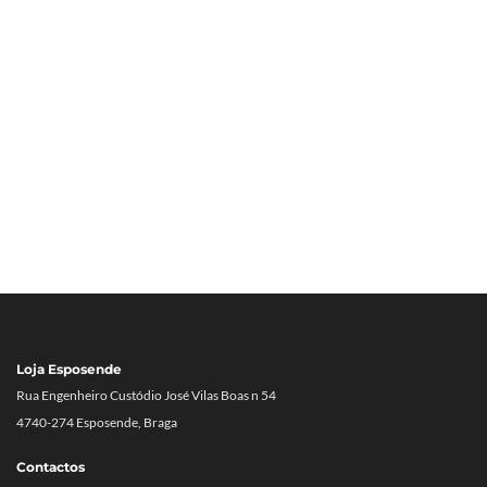
Loja Esposende
Rua Engenheiro Custódio José Vilas Boas n 54
4740-274 Esposende, Braga
Contactos