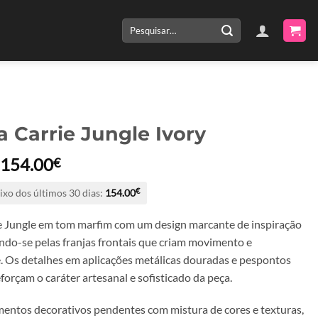
Pesquisar
por:
a Carrie Jungle Ivory
O
O
154.00
€
preço
preço
ixo dos últimos 30 dias:
154.00
€
original
atual
era:
é:
e Jungle em tom marfim com um design marcante de inspiração
220.00€.
154.00€.
ndo-se pelas franjas frontais que criam movimento e
. Os detalhes em aplicações metálicas douradas e pespontos
forçam o caráter artesanal e sofisticado da peça.
mentos decorativos pendentes com mistura de cores e texturas,