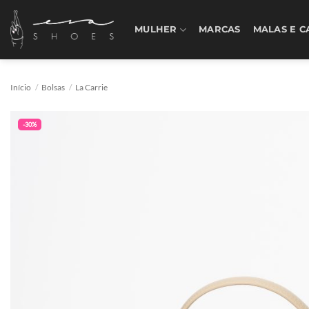
Skip
to
MULHER
MARCAS
MALAS E C
content
Início
/
Bolsas
/
La Carrie
-30%