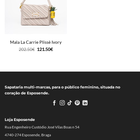
Mala La Carrie Plissè Ivory
O
O
202.50
€
121.50
€
preço
preço
original
atual
era:
é:
202.50€.
121.50€.
Sapataria multi-marcas, para o público feminino, situada no
coração de Esposende.
Loja Esposende
Rua Engenheiro Custódio José Vilas Boas n 54
4740-274 Esposende, Braga