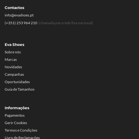
Contactos
info@evashoes.pt
(+351) 253 964 210
(chamada para rede fixa nacional)
Eva Shoes
Sobre nós
Marcas
Novidades
Campanhas
Oportunidades
Guia de Tamanhos
Informações
Pagamentos
Gerir Cookies
Termos e Condições
Livro de Reclamações