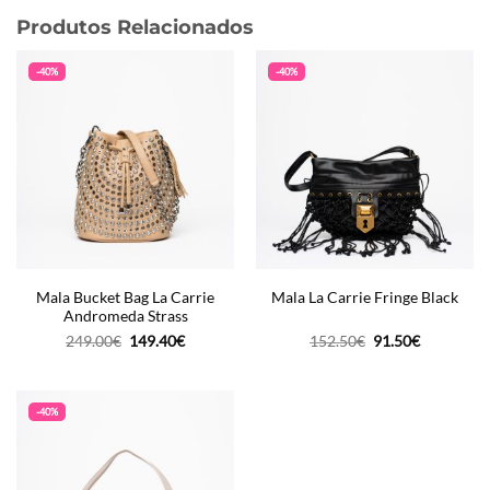
Produtos Relacionados
-40%
-40%
Mala Bucket Bag La Carrie
Mala La Carrie Fringe Black
Andromeda Strass
O
O
O
O
249.00
€
149.40
€
152.50
€
91.50
€
preço
preço
preço
preço
original
atual
original
atual
era:
é:
era:
é:
249.00€.
149.40€.
152.50€.
91.50€.
-40%