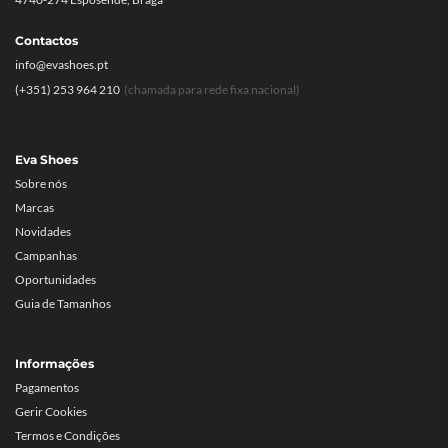
Contactos
info@evashoes.pt
(+351) 253 964 210
(chamada para rede fixa nacional)
Eva Shoes
Sobre nós
Marcas
Novidades
Campanhas
Oportunidades
Guia de Tamanhos
Informações
Pagamentos
Gerir Cookies
Termos e Condições