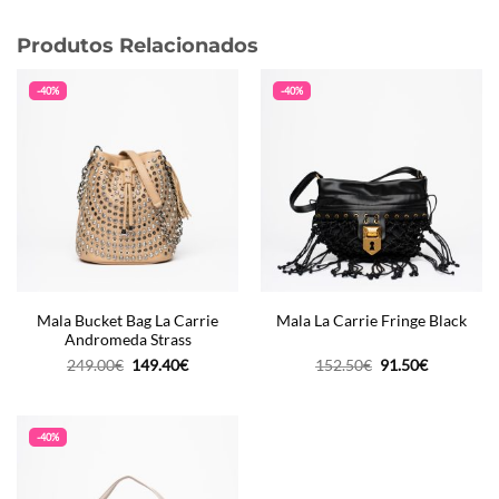
Produtos Relacionados
-40%
-40%
Mala Bucket Bag La Carrie
Mala La Carrie Fringe Black
Andromeda Strass
O
O
O
O
249.00
€
149.40
€
152.50
€
91.50
€
preço
preço
preço
preço
original
atual
original
atual
era:
é:
era:
é:
249.00€.
149.40€.
152.50€.
91.50€.
-40%