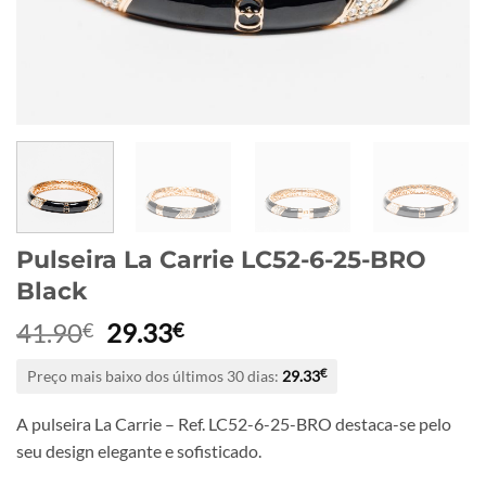
Pulseira La Carrie LC52-6-25-BRO
Black
O
O
41.90
29.33
€
€
preço
preço
Preço mais baixo dos últimos 30 dias:
29.33
€
original
atual
era:
é:
A pulseira La Carrie – Ref. LC52-6-25-BRO destaca-se pelo
41.90€.
29.33€.
seu design elegante e sofisticado.