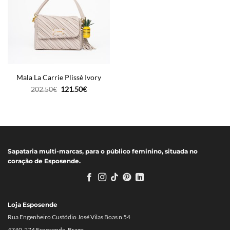
Mala La Carrie Plissè Ivory
O
O
202.50
€
121.50
€
preço
preço
original
atual
era:
é:
202.50€.
121.50€.
Sapataria multi-marcas, para o público feminino, situada no
coração de Esposende.
Loja Esposende
Rua Engenheiro Custódio José Vilas Boas n 54
4740-274 Esposende, Braga