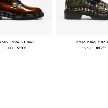
a MLV Raissa 02 Camel
Bota MLV Raquel 82 B
O
O
O
185.00
€
92.50
€
169.90
€
84.95
€
preço
preço
preço
p
original
atual
original
a
era:
é:
era:
é
185.00€.
92.50€.
169.90€
8