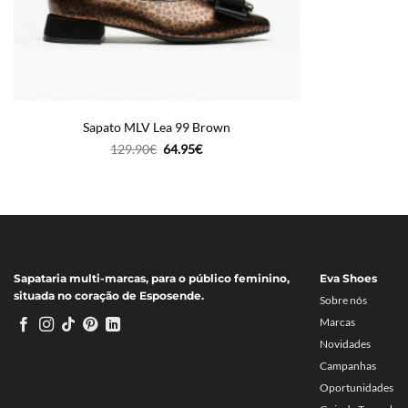
Sapato MLV Lea 99 Brown
O
O
129.90
€
64.95
€
preço
preço
original
atual
era:
é:
129.90€.
64.95€.
Sapataria multi-marcas, para o público feminino,
Eva Shoes
situada no coração de Esposende.
Sobre nós
Marcas
Novidades
Campanhas
Oportunidades