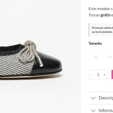
Este modelo 
Trocas
grátis
e
Promoção válida d
ao stock existente.
Alternative:
Tamanho
35
36
Quantidade de S
Descri
Inform