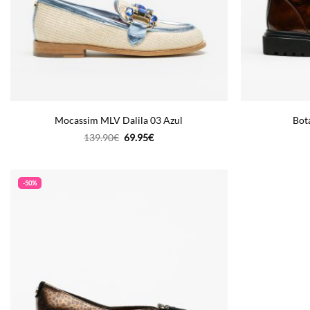
Mocassim MLV Dalila 03 Azul
Bot
O
O
139.90
€
69.95
€
preço
preço
original
atual
era:
é:
139.90€.
69.95€.
-50%