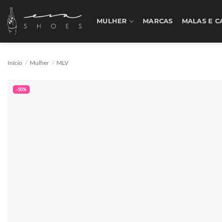
Skip
to
MULHER
MARCAS
MALAS E C
content
Início
/
Mulher
/
MLV
-50%