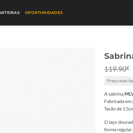
ARTEIRAS
OPORTUNIDADES
Sabrin
119.90
€
Preço mais ba
A sabrina
MLV
Fabricada em p
Tacão de 1,5c
O laço dourad
forma regular.