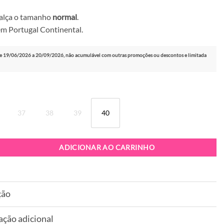
calça o tamanho
normal
.
m Portugal Continental.
e 19/06/2026 a 20/09/2026, não acumulável com outras promoções ou descontos e limitada
37
38
39
40
abrina MLV Rute 11 Preto
ADICIONAR AO CARRINHO
ção
ação adicional