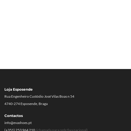
Loja Esposende
Rua Engenheiro Custódio José Vilas Boas n 54
4740-274 Esposende, Braga
Contactos
info@evashoes.pt
(+351) 253 964 210
(chamada para rede fixa nacional)