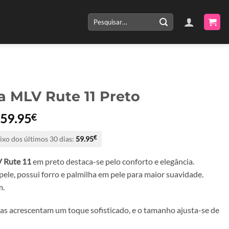
Pesquisar
por:
a MLV Rute 11 Preto
O
O
59.95
€
preço
preço
ixo dos últimos 30 dias:
59.95
€
original
atual
era:
é:
 Rute 11
em preto destaca-se pelo conforto e elegância.
119.90€.
59.95€.
ele, possui forro e palmilha em pele para maior suavidade.
m.
as acrescentam um toque sofisticado, e o tamanho ajusta-se de