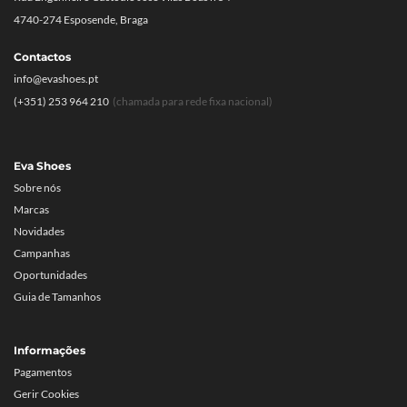
4740-274 Esposende, Braga
Contactos
info@evashoes.pt
(+351) 253 964 210
(chamada para rede fixa nacional)
Eva Shoes
Sobre nós
Marcas
Novidades
Campanhas
Oportunidades
Guia de Tamanhos
Informações
Pagamentos
Gerir Cookies