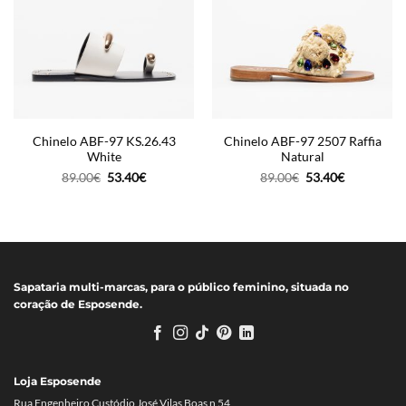
Chinelo ABF-97 KS.26.43
Chinelo ABF-97 2507 Raffia
White
Natural
O
O
O
O
89.00
€
53.40
€
89.00
€
53.40
€
preço
preço
preço
preço
original
atual
original
atual
era:
é:
era:
é:
89.00€.
53.40€.
89.00€.
53.40€.
Sapataria multi-marcas, para o público feminino, situada no
coração de Esposende.
Loja Esposende
Rua Engenheiro Custódio José Vilas Boas n 54