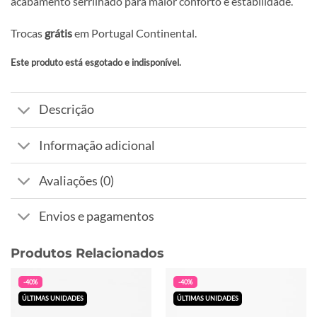
acabamento serrilhado para maior conforto e estabilidade.
Trocas
grátis
em Portugal Continental.
Este produto está esgotado e indisponível.
Alternative:
Descrição
Informação adicional
Avaliações (0)
Envios e pagamentos
Produtos Relacionados
-40%
-40%
ÚLTIMAS UNIDADES
ÚLTIMAS UNIDADES