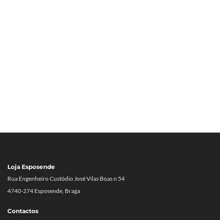
Loja Esposende
Rua Engenheiro Custódio José Vilas Boas n 54
4740-274 Esposende, Braga
Contactos