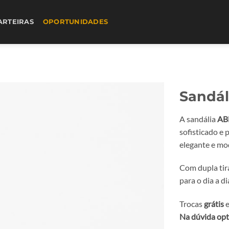
ARTEIRAS
OPORTUNIDADES
Sandál
A sandália
ABF
sofisticado e 
elegante e mo
Com dupla tira
para o dia a d
Trocas
grátis
e
Na dúvida opt