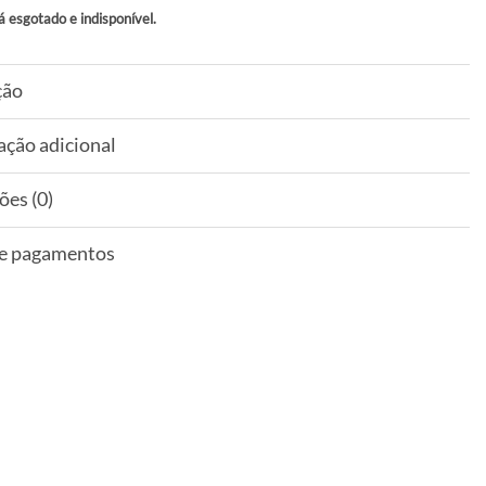
á esgotado e indisponível.
ção
ação adicional
ões (0)
 e pagamentos