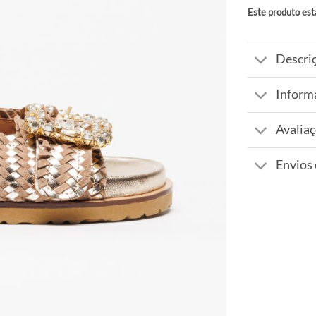
Este produto est
Alternative:
Descri
Inform
Avaliaç
Envios