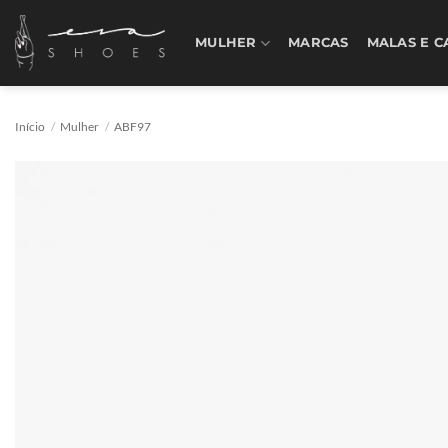
Skip
to
MULHER
MARCAS
MALAS E C
content
Início
/
Mulher
/
ABF97