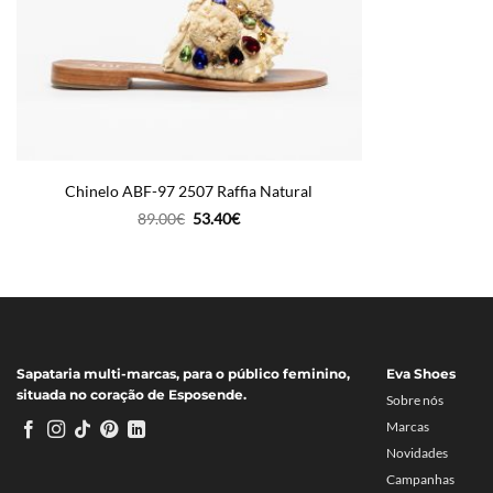
Chinelo ABF-97 2507 Raffia Natural
O
O
89.00
€
53.40
€
preço
preço
original
atual
era:
é:
89.00€.
53.40€.
Sapataria multi-marcas, para o público feminino,
Eva Shoes
situada no coração de Esposende.
Sobre nós
Marcas
Novidades
Campanhas