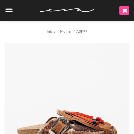
Skip
to
content
Início
/
Mulher
/
ABF97