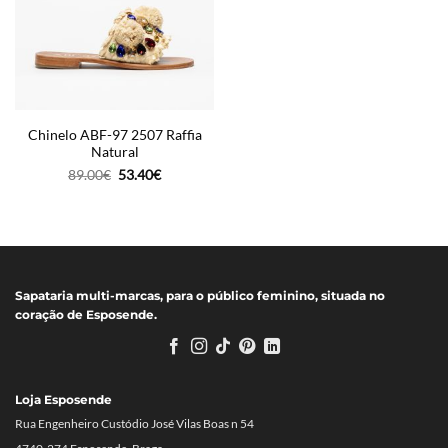
Chinelo ABF-97 2507 Raffia
Natural
O
O
89.00
€
53.40
€
preço
preço
original
atual
era:
é:
89.00€.
53.40€.
Sapataria multi-marcas, para o público feminino, situada no
coração de Esposende.
Loja Esposende
Rua Engenheiro Custódio José Vilas Boas n 54