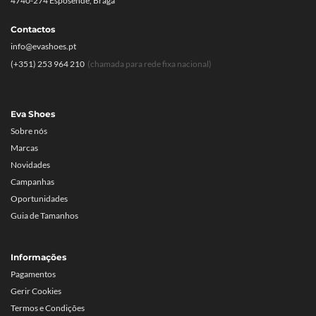
4740-274 Esposende, Braga
Contactos
info@evashoes.pt
(+351) 253 964 210
(chamada para rede fixa nacional)
Eva Shoes
Sobre nós
Marcas
Novidades
Campanhas
Oportunidades
Guia de Tamanhos
Informações
Pagamentos
Gerir Cookies
Termos e Condições