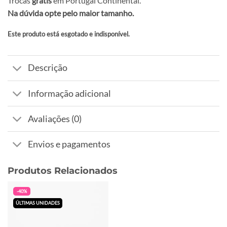
Trocas
grátis
em Portugal Continental.
Na dúvida opte pelo maior tamanho.
Este produto está esgotado e indisponível.
Alternative:
Descrição
Informação adicional
Avaliações (0)
Envios e pagamentos
Produtos Relacionados
-40%
ÚLTIMAS UNIDADES