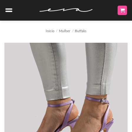
Skip
to
content
Início
/
Mulher
/
Buffalo