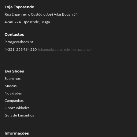
Loja Esposende
Rua Engenheiro Custódio José Vilas Boas n 54
4740-274 Esposende, Braga
Contactos
info@evashoes.pt
(+351) 253 964 210
(chamada para rede fixa nacional)
Eva Shoes
Sobre nós
Marcas
Novidades
Campanhas
Oportunidades
Guia de Tamanhos
Informações