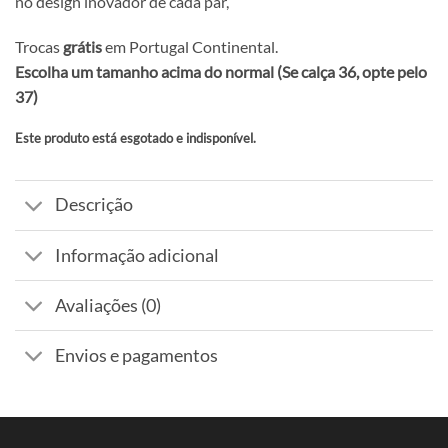
no design inovador de cada par,
Trocas
grátis
em Portugal Continental.
Escolha um tamanho acima do normal (Se calça 36, opte pelo
37)
Este produto está esgotado e indisponível.
Alternative:
Descrição
Informação adicional
Avaliações (0)
Envios e pagamentos