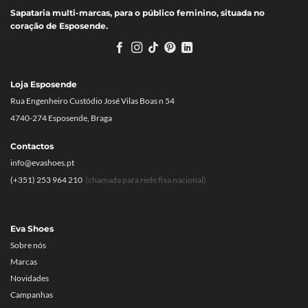
Sapataria multi-marcas, para o público feminino, situada no
coração de Esposende.
Loja Esposende
Rua Engenheiro Custódio José Vilas Boas n 54
4740-274 Esposende, Braga
Contactos
info@evashoes.pt
(+351) 253 964 210
(chamada para rede fixa nacional)
Eva Shoes
Sobre nós
Marcas
Novidades
Campanhas