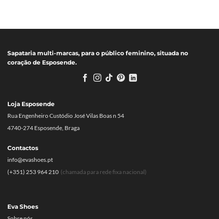
preço
preço
original
atual
era:
é:
139.00€.
69.50€.
Sapataria multi-marcas, para o público feminino, situada no
coração de Esposende.
Loja Esposende
Rua Engenheiro Custódio José Vilas Boas n 54
4740-274 Esposende, Braga
Contactos
info@evashoes.pt
(+351) 253 964 210
(chamada para rede fixa nacional)
Eva Shoes
Sobre nós