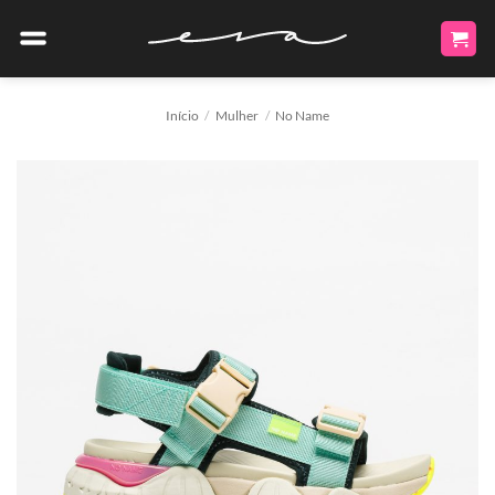
Skip
to
content
Início
/
Mulher
/
No Name