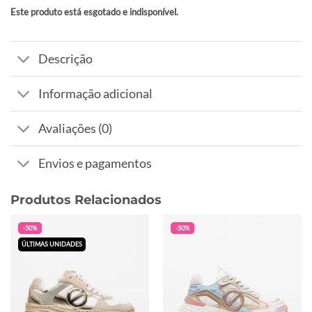
Este produto está esgotado e indisponível.
Alternative:
Descrição
Informação adicional
Avaliações (0)
Envios e pagamentos
Produtos Relacionados
-50%
-50%
ÚLTIMAS UNIDADES