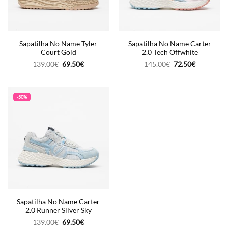
Sapatilha No Name Tyler
Sapatilha No Name Carter
Court Gold
2.0 Tech Offwhite
O
O
O
O
139.00
€
69.50
€
145.00
€
72.50
€
preço
preço
preço
preço
original
atual
original
atual
era:
é:
era:
é:
139.00€.
69.50€.
145.00€.
72.50€.
-50%
Sapatilha No Name Carter
2.0 Runner Silver Sky
O
O
139.00
€
69.50
€