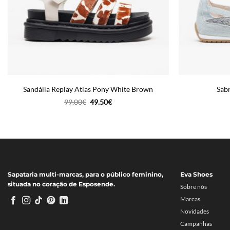
Sandália Replay Atlas Pony White Brown
Sab
O
O
99.00
€
49.50
€
preço
preço
original
atual
era:
é:
99.00€.
49.50€.
Sapataria multi-marcas, para o público feminino,
Eva Shoes
situada no coração de Esposende.
Sobre nós
Marcas
Novidades
Campanhas