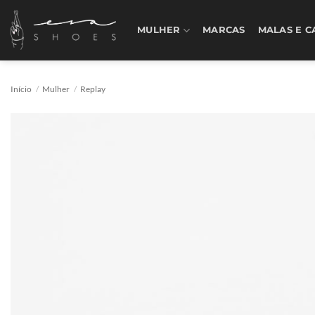
Skip
to
MULHER
MARCAS
MALAS E C
content
Início
/
Mulher
/
Replay