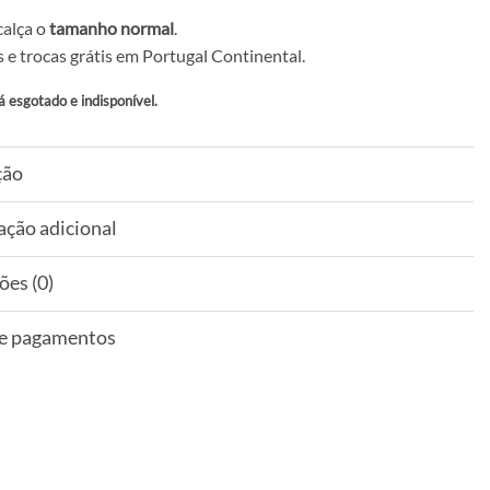
calça o
tamanho normal
.
 e trocas grátis em Portugal Continental.
á esgotado e indisponível.
ção
ação adicional
ões (0)
 e pagamentos