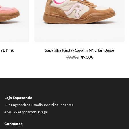
NYL Pink
Sapatilha Replay Sagami NYL Tan Beige
O
O
99.00
€
49.50
€
reço
preço
preço
tual
original
atual
era:
é:
9.50€.
99.00€.
49.50€.
Loja Esposende
Rua Engenheiro Custódio José Vilas Boas n 54
4740-274 Esposende, Braga
Contactos