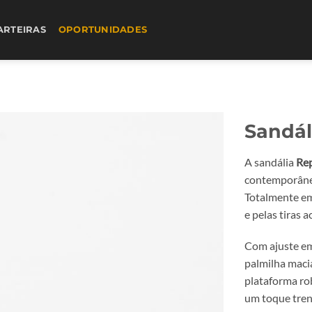
ARTEIRAS
OPORTUNIDADES
Sandál
A sandália
Rep
contemporâneo
Totalmente em
e pelas tiras 
Com ajuste em 
palmilha maci
plataforma ro
um toque tren