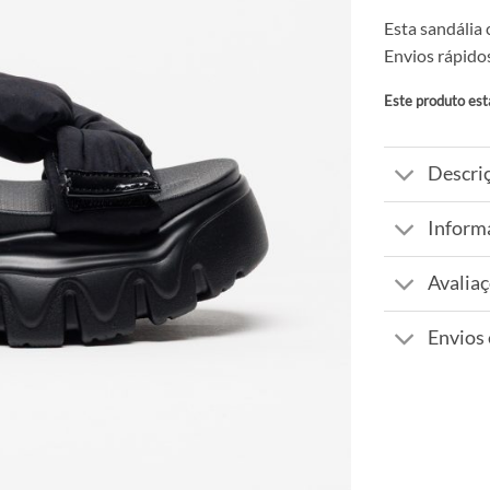
Esta sandália 
Envios rápidos
Este produto est
Alternative:
Descri
Inform
Avaliaç
Envios