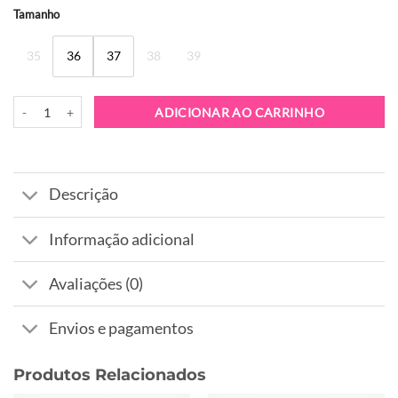
Alternative:
Tamanho
35
36
37
38
39
Quantidade de Sandália Tosca Blu Lisabona Cuoio
ADICIONAR AO CARRINHO
Descrição
Informação adicional
Avaliações (0)
Envios e pagamentos
Produtos Relacionados