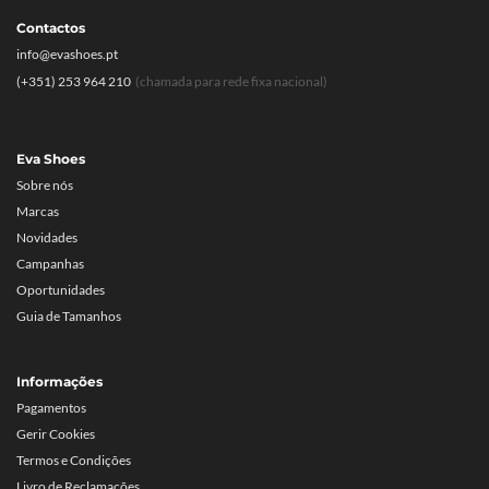
Contactos
info@evashoes.pt
(+351) 253 964 210
(chamada para rede fixa nacional)
Eva Shoes
Sobre nós
Marcas
Novidades
Campanhas
Oportunidades
Guia de Tamanhos
Informações
Pagamentos
Gerir Cookies
Termos e Condições
Livro de Reclamações