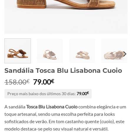
Sandália Tosca Blu Lisabona Cuoio
O
O
158.00
79.00
€
€
preço
preço
Preço mais baixo dos últimos 30 dias:
79.00
€
original
atual
era:
é:
A sandália
Tosca Blu Lisabona Cuoio
combina elegância e um
158.00€.
79.00€.
toque artesanal, sendo uma escolha perfeita para looks
sofisticados de verão. Em tom castanho quente (cuoio), este
modelo destaca-se pelo seu visual natural e versátil.