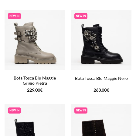
NEW IN
NEW IN
Bota Tosca Blu Maggie
Bota Tosca Blu Maggie Nero
Grigio Pietra
229.00
€
263.00
€
NEW IN
NEW IN