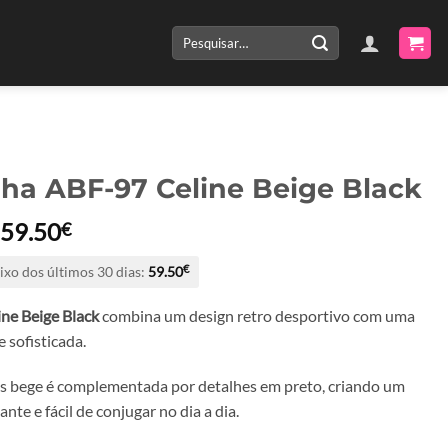
Pesquisar
por:
lha ABF-97 Celine Beige Black
O
O
59.50
€
preço
preço
ixo dos últimos 30 dias:
59.50
€
original
atual
era:
é:
ne Beige Black
combina um design retro desportivo com uma
119.00€.
59.50€.
e sofisticada.
s bege é complementada por detalhes em preto, criando um
nte e fácil de conjugar no dia a dia.