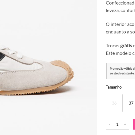
Confeccionada
leveza, confor
O interior aco
enquanto a so
Trocas
grátis
e
Este modelo c
Promoção válida d
ao stock existente.
Alternative:
Tamanho
36
37
Quantidade de Sa