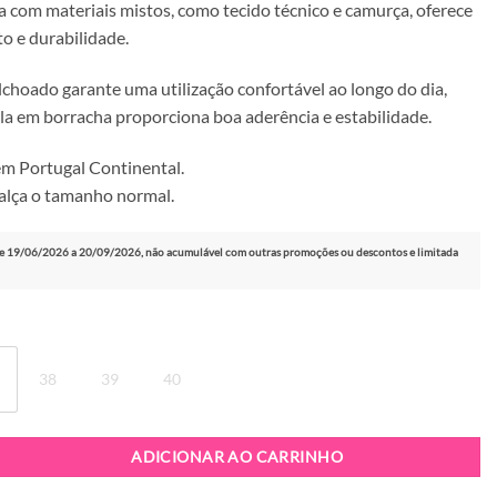
 com materiais mistos, como tecido técnico e camurça, oferece
to e durabilidade.
lchoado garante uma utilização confortável ao longo do dia,
la em borracha proporciona boa aderência e estabilidade.
m Portugal Continental.
alça o tamanho normal.
e 19/06/2026 a 20/09/2026, não acumulável com outras promoções ou descontos e limitada
38
39
40
patilha ABF-97 Celine Beige Black
ADICIONAR AO CARRINHO