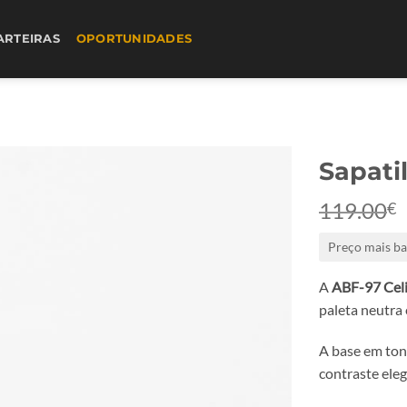
ARTEIRAS
OPORTUNIDADES
Sapati
119.00
€
Preço mais ba
A
ABF-97 Celi
paleta neutra 
A base em ton
contraste elega