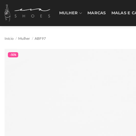
Skip
to
MULHER
MARCAS
MALAS E C
content
Início
/
Mulher
/
ABF97
-50%