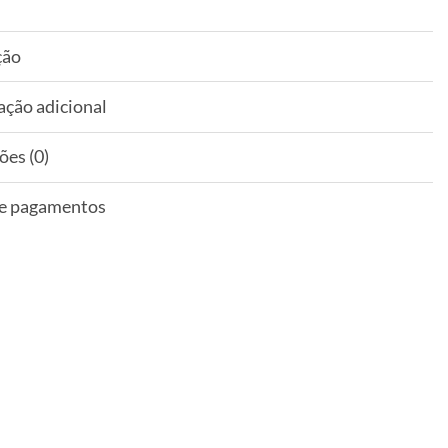
ção
ação adicional
ões (0)
 e pagamentos