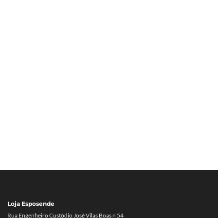
Loja Esposende
Rua Engenheiro Custódio José Vilas Boas n 54