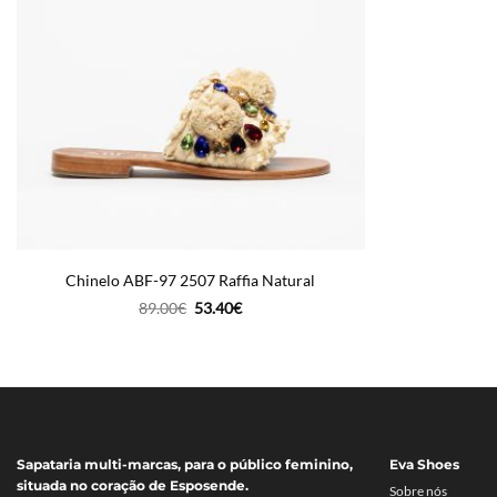
Chinelo ABF-97 2507 Raffia Natural
O
O
89.00
€
53.40
€
preço
preço
original
atual
era:
é:
89.00€.
53.40€.
Sapataria multi-marcas, para o público feminino,
Eva Shoes
situada no coração de Esposende.
Sobre nós