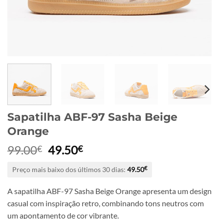
Sapatilha ABF-97 Sasha Beige
Orange
O
O
99.00
49.50
€
€
preço
preço
Preço mais baixo dos últimos 30 dias:
49.50
€
original
atual
era:
é:
A sapatilha ABF-97 Sasha Beige Orange apresenta um design
99.00€.
49.50€.
casual com inspiração retro, combinando tons neutros com
um apontamento de cor vibrante.