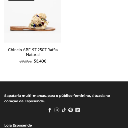
Chinelo ABF-97 2507 Raffia
Natural
O
O
89.00
€
53.40
€
preço
preço
original
atual
era:
é:
89.00€.
53.40€.
Sapataria multi-marcas, para o público feminino, situada no
coração de Esposende.
Loja Esposende