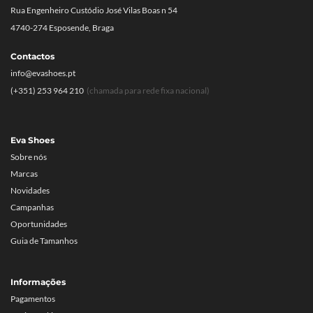
Rua Engenheiro Custódio José Vilas Boas n 54
4740-274 Esposende, Braga
Contactos
info@evashoes.pt
(+351) 253 964 210
(chamada para rede fixa nacional)
Eva Shoes
Sobre nós
Marcas
Novidades
Campanhas
Oportunidades
Guia de Tamanhos
Informações
Pagamentos