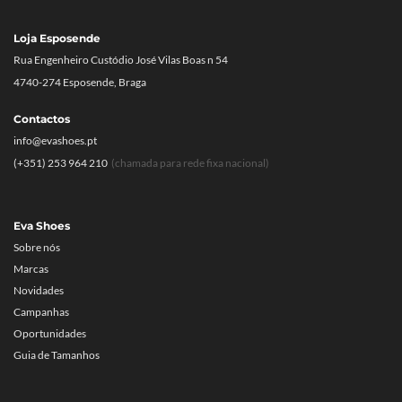
Loja Esposende
Rua Engenheiro Custódio José Vilas Boas n 54
4740-274 Esposende, Braga
Contactos
info@evashoes.pt
(+351) 253 964 210
(chamada para rede fixa nacional)
Eva Shoes
Sobre nós
Marcas
Novidades
Campanhas
Oportunidades
Guia de Tamanhos