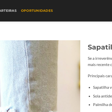
ARTEIRAS
OPORTUNIDADES
Sapati
Se a irreverên
mais recente 
Principais cara
Sapatilha 
Sola antid
Palmilha d