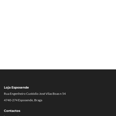
Loja Esposende
Rua Engenheiro Custódio José Vilas Boas n 54
4740-274 Esposende, Braga
Contactos