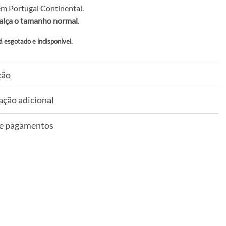
m Portugal Continental.
alça o tamanho normal
.
á esgotado e indisponível.
ção
ação adicional
 e pagamentos