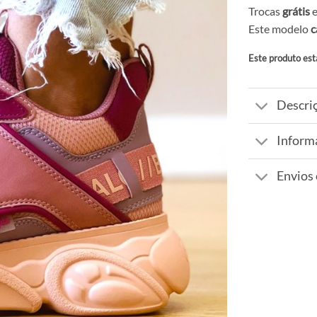
Trocas
grátis
e
Este modelo
c
Este produto est
Alternative:
Descri
Inform
Envios