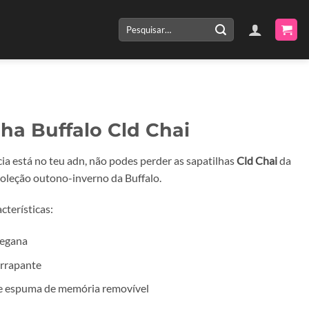
Pesquisar
por:
lha Buffalo Cld Chai
cia está no teu adn, não podes perder as sapatilhas
Cld Chai
da
coleção outono-inverno da Buffalo.
cterísticas:
vegana
errapante
e espuma de memória removível