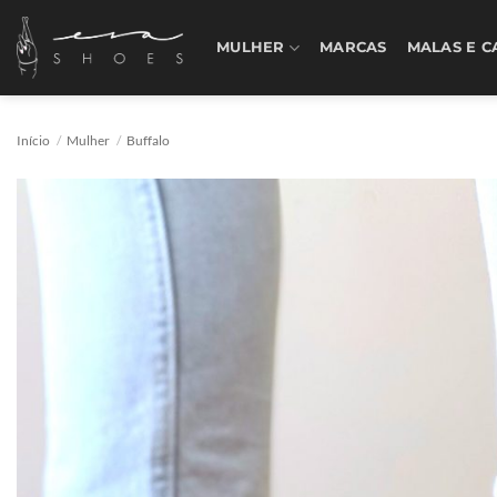
Skip
to
MULHER
MARCAS
MALAS E C
content
Início
/
Mulher
/
Buffalo