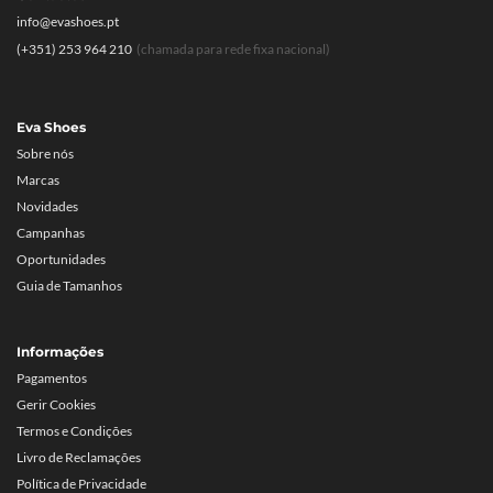
info@evashoes.pt
(+351) 253 964 210
(chamada para rede fixa nacional)
Eva Shoes
Sobre nós
Marcas
Novidades
Campanhas
Oportunidades
Guia de Tamanhos
Informações
Pagamentos
Gerir Cookies
Termos e Condições
Livro de Reclamações
Política de Privacidade