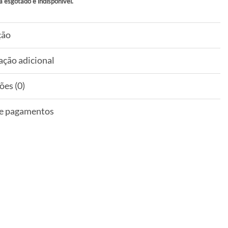
á esgotado e indisponível.
ção
ação adicional
ões (0)
 e pagamentos