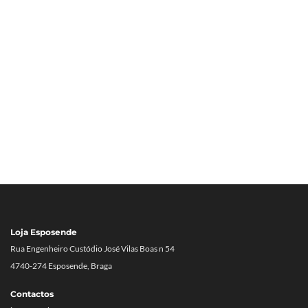
Loja Esposende
Rua Engenheiro Custódio José Vilas Boas n 54
4740-274 Esposende, Braga
Contactos