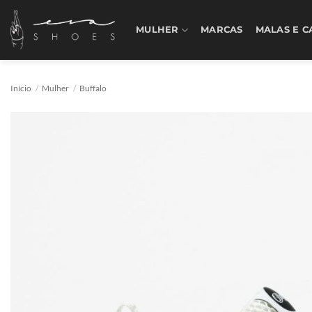
Skip
to
MULHER
MARCAS
MALAS E C
content
Início
/
Mulher
/
Buffalo