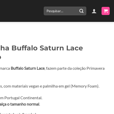
Pesquisar
por:
lha Buffalo Saturn Lace
o
 marca
Buffalo Saturn Lace
, fazem parte da coleção Primavera
es, com materiais vegan e palmilha em gel (Memory Foam).
m Portugal Continental.
alça o tamanho normal
.