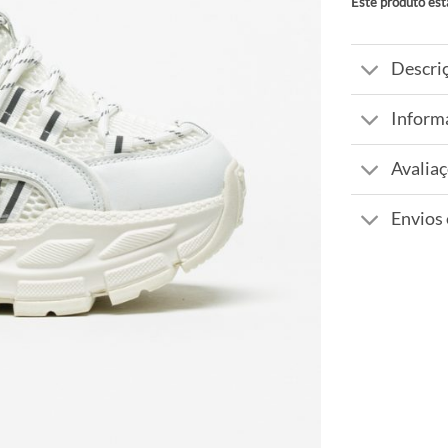
Este produto est
Alternative:
Descri
Inform
Avaliaç
Envios