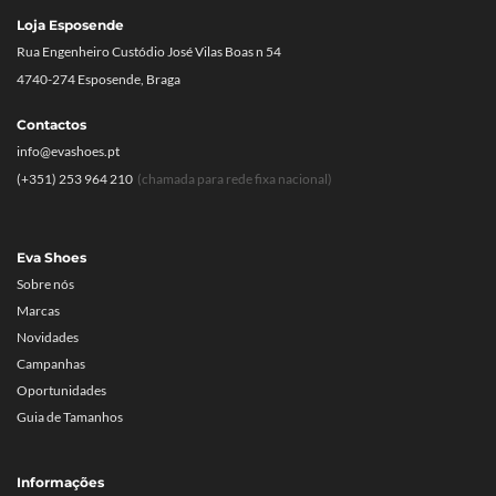
Loja Esposende
Rua Engenheiro Custódio José Vilas Boas n 54
4740-274 Esposende, Braga
Contactos
info@evashoes.pt
(+351) 253 964 210
(chamada para rede fixa nacional)
Eva Shoes
Sobre nós
Marcas
Novidades
Campanhas
Oportunidades
Guia de Tamanhos
Informações