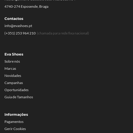
4740-274 Esposende, Braga
Contactos
info@evashoes.pt
(+351) 253 964 210
(chamada para rede fixa nacional)
Eva Shoes
Sobre nós
Marcas
Novidades
Campanhas
Oportunidades
Guia de Tamanhos
Informações
Pagamentos
Gerir Cookies