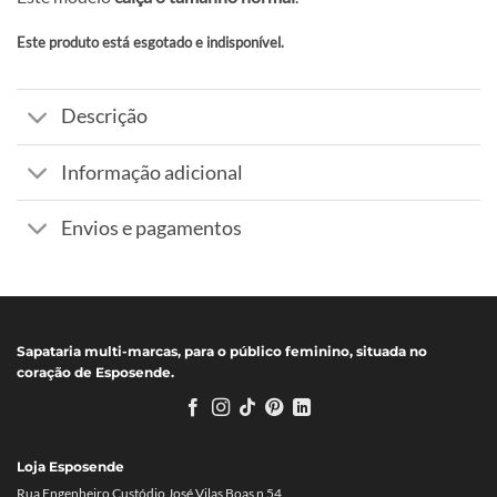
Este produto está esgotado e indisponível.
Alternative:
Descrição
Informação adicional
Envios e pagamentos
Sapataria multi-marcas, para o público feminino, situada no
coração de Esposende.
Loja Esposende
Rua Engenheiro Custódio José Vilas Boas n 54