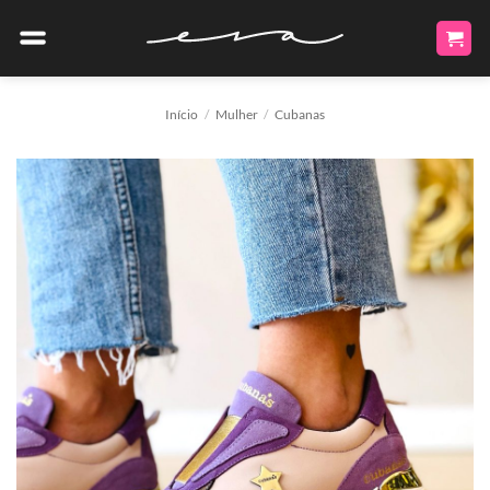
Skip
to
content
Início
/
Mulher
/
Cubanas