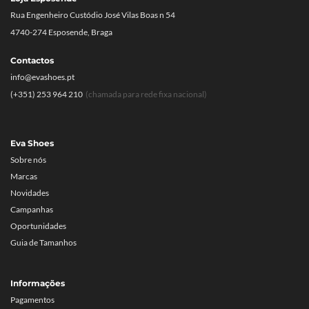
Rua Engenheiro Custódio José Vilas Boas n 54
4740-274 Esposende, Braga
Contactos
info@evashoes.pt
(+351) 253 964 210
(chamada para rede fixa nacional)
Eva Shoes
Sobre nós
Marcas
Novidades
Campanhas
Oportunidades
Guia de Tamanhos
Informações
Pagamentos