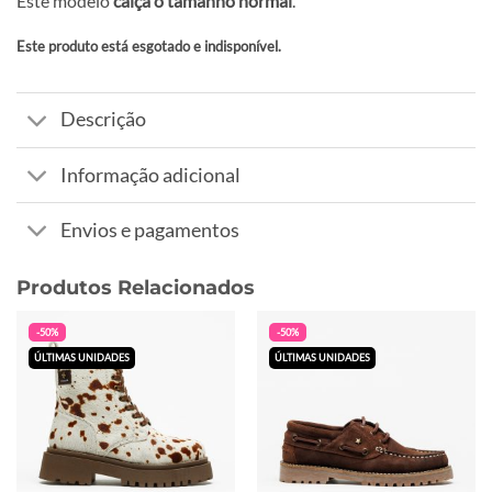
Este modelo
calça o tamanho normal
.
Este produto está esgotado e indisponível.
Alternative:
Descrição
Informação adicional
Envios e pagamentos
Produtos Relacionados
-50%
-50%
ÚLTIMAS UNIDADES
ÚLTIMAS UNIDADES