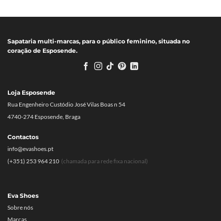
era:
é:
179.80€.
89.90€.
Sapataria multi-marcas, para o público feminino, situada no
coração de Esposende.
Loja Esposende
Rua Engenheiro Custódio José Vilas Boas n 54
4740-274 Esposende, Braga
Contactos
info@evashoes.pt
(+351) 253 964 210
(chamada para rede fixa nacional)
Eva Shoes
Sobre nós
Marcas