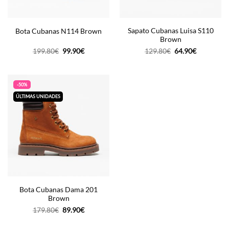
Sapato Cubanas Luisa S110
Bota Cubanas N114 Brown
Brown
O
O
O
O
199.80
€
99.90
€
129.80
€
64.90
€
preço
preço
preço
preço
original
atual
original
atual
era:
é:
era:
é:
199.80€.
99.90€.
129.80€.
64.90€.
-50%
ÚLTIMAS UNIDADES
Bota Cubanas Dama 201
Brown
O
O
179.80
€
89.90
€
preço
preço
original
atual