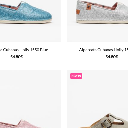
ta Cubanas Holly 1550 Blue
Alpercata Cubanas Holly 15
54.80
€
54.80
€
NEW IN