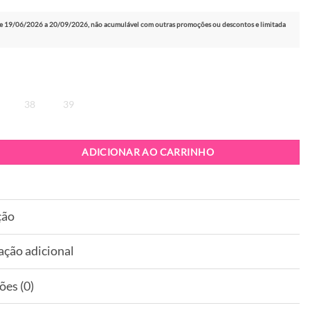
e 19/06/2026 a 20/09/2026, não acumulável com outras promoções ou descontos e limitada
38
39
apatilha Cubanas Ret 100 Green
ADICIONAR AO CARRINHO
ção
ação adicional
ões (0)