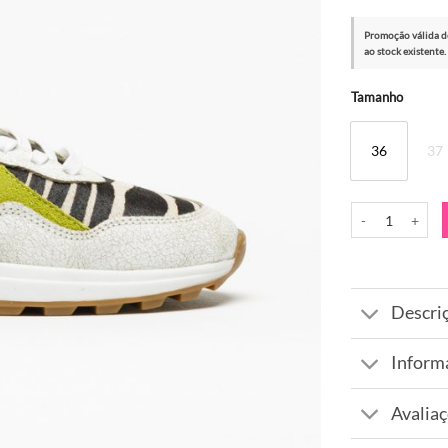
Promoção válida d
ao stock existente.
Alternative:
Tamanho
36
37
Quantidade de S
Descri
Inform
Avaliaç