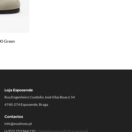
00 Green
Loja Esposende
Rua Engenheiro Custódio José Vilas Boas n 54
4740-274 Esposende, Braga
Contactos
info@evashoes.pt
(+351) 253 964 210
(chamada para rede fixa nacional)