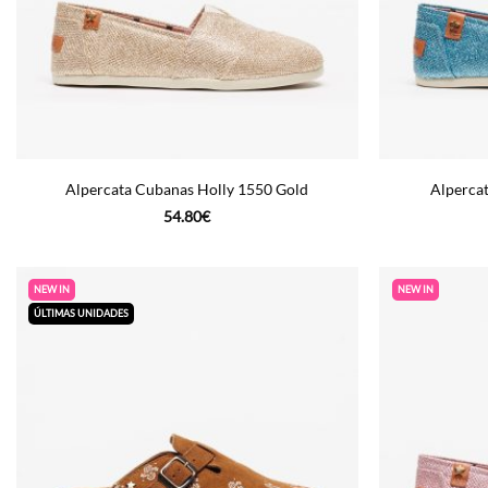
Alpercata Cubanas Holly 1550 Gold
Alperca
54.80
€
NEW IN
NEW IN
ÚLTIMAS UNIDADES