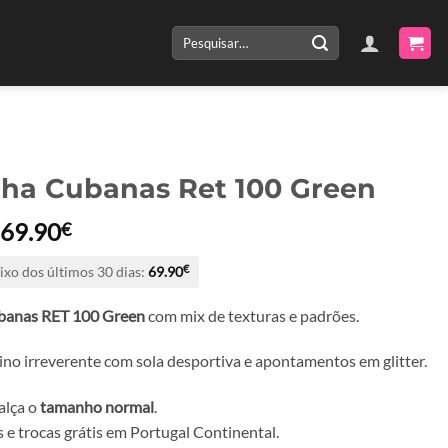
Pesquisar
por:
lha Cubanas Ret 100 Green
O
O
69.90
€
preço
preço
ixo dos últimos 30 dias:
69.90
€
original
atual
era:
é:
banas RET 100 Green
com mix de texturas e padrões.
139.80€.
69.90€.
no irreverente com sola desportiva e apontamentos em glitter.
alça o
tamanho normal
.
 e trocas grátis em Portugal Continental.