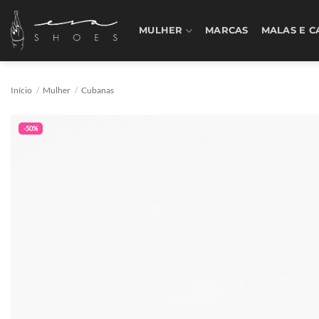
Skip
to
MULHER
MARCAS
MALAS E C
content
Início
/
Mulher
/
Cubanas
-50%