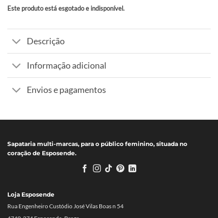
Este produto está esgotado e indisponível.
Alternative:
Descrição
Informação adicional
Envios e pagamentos
Sapataria multi-marcas, para o público feminino, situada no
coração de Esposende.
Loja Esposende
Rua Engenheiro Custódio José Vilas Boas n 54