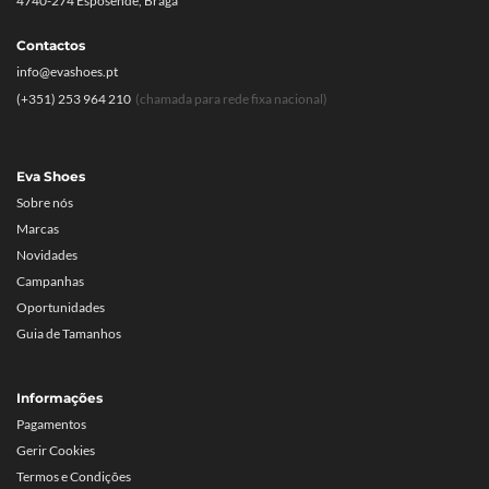
4740-274 Esposende, Braga
Contactos
info@evashoes.pt
(+351) 253 964 210
(chamada para rede fixa nacional)
Eva Shoes
Sobre nós
Marcas
Novidades
Campanhas
Oportunidades
Guia de Tamanhos
Informações
Pagamentos
Gerir Cookies
Termos e Condições