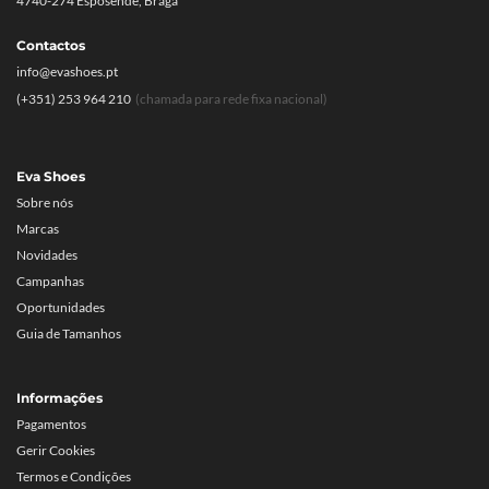
4740-274 Esposende, Braga
Contactos
info@evashoes.pt
(+351) 253 964 210
(chamada para rede fixa nacional)
Eva Shoes
Sobre nós
Marcas
Novidades
Campanhas
Oportunidades
Guia de Tamanhos
Informações
Pagamentos
Gerir Cookies
Termos e Condições