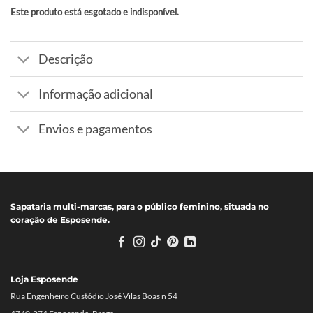
Este produto está esgotado e indisponível.
Alternative:
Descrição
Informação adicional
Envios e pagamentos
Sapataria multi-marcas, para o público feminino, situada no
coração de Esposende.
Loja Esposende
Rua Engenheiro Custódio José Vilas Boas n 54