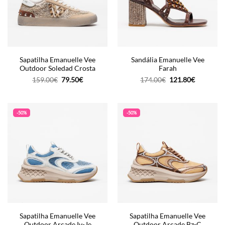
Sapatilha Emanuelle Vee
Sandália Emanuelle Vee
Outdoor Soledad Crosta
Farah
O
O
O
O
159.00
€
79.50
€
174.00
€
121.80
€
preço
preço
preço
preço
original
atual
original
atual
era:
é:
era:
é:
159.00€.
79.50€.
174.00€.
121.80€.
-50%
-50%
Sapatilha Emanuelle Vee
Sapatilha Emanuelle Vee
Outdoor Arcade Iv-Je
Outdoor Arcade Bz-C