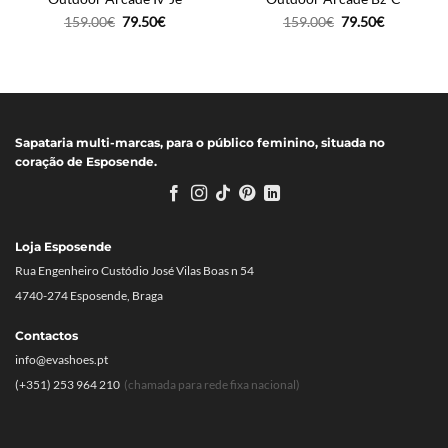
O
O
O
O
159.00
€
79.50
€
159.00
€
79.50
€
preço
preço
preço
preço
original
atual
original
atual
era:
é:
era:
é:
159.00€.
79.50€.
159.00€.
79.50€.
Sapataria multi-marcas, para o público feminino, situada no
coração de Esposende.
Loja Esposende
Rua Engenheiro Custódio José Vilas Boas n 54
4740-274 Esposende, Braga
Contactos
info@evashoes.pt
(+351) 253 964 210
(chamada para rede fixa nacional)