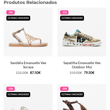
Produtos Relacionados
-30%
-50%
ÚLTIMAS UNIDADES
ÚLTIMAS UNIDADES
Sandália Emanuelle Vee
Sapatilha Emanuelle Vee
Soraya
Outdoor Mui
O
O
O
O
125.00
€
87.50
€
159.00
€
79.50
€
preço
preço
preço
preço
original
atual
original
atual
era:
é:
era:
é:
125.00€.
87.50€.
159.00€.
79.50€.
-50%
-30%
ÚLTIMAS UNIDADES
ÚLTIMAS UNIDADES