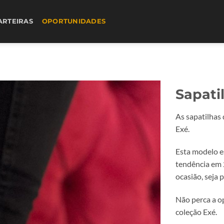
ARTEIRAS
OPORTUNIDADES
Sapati
As sapatilhas
Exé.
Esta modelo e
tendência em 
ocasião, seja 
Não perca a o
coleção Exé.