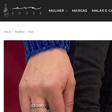
Skip
to
MULHER
MARCAS
MALAS E C
content
Início
/
Mulher
/
Exé