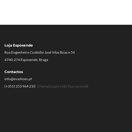
Loja Esposende
Rua Engenheiro Custódio José Vilas Boas n 54
4740-274 Esposende, Braga
Contactos
info@evashoes.pt
(+351) 253 964 210
(chamada para rede fixa nacional)