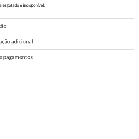
á esgotado e indisponível.
ção
ação adicional
 e pagamentos