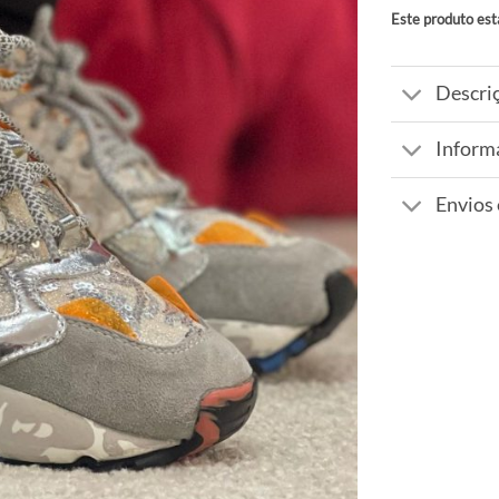
Este produto est
Alternative:
Descri
Inform
Envios