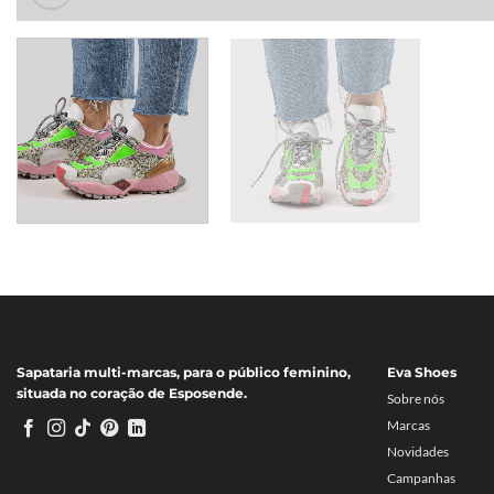
Sapataria multi-marcas, para o público feminino,
Eva Shoes
situada no coração de Esposende.
Sobre nós
Marcas
Novidades
Campanhas