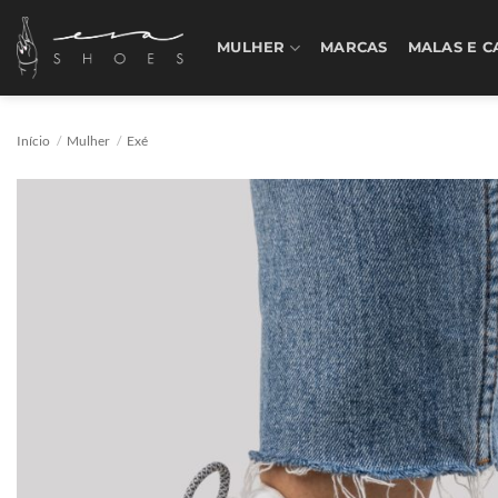
Skip
to
MULHER
MARCAS
MALAS E C
content
Início
/
Mulher
/
Exé