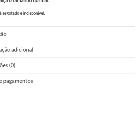
alça o tamanho normal
.
á esgotado e indisponível.
ção
ação adicional
ões (0)
 e pagamentos