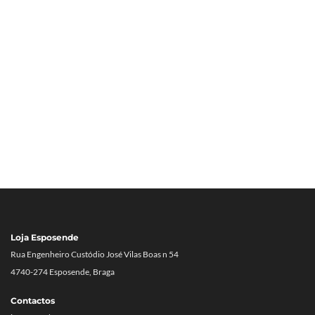
Loja Esposende
Rua Engenheiro Custódio José Vilas Boas n 54
4740-274 Esposende, Braga
Contactos