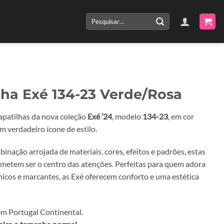
Pesquisar
por:
lha Exé 134-23 Verde/Rosa
apatilhas da nova coleção
Exé ’24
, modelo
134-23
, em cor
um verdadeiro ícone de estilo.
nação arrojada de materiais, cores, efeitos e padrões, estas
ometem ser o centro das atenções. Perfeitas para quem adora
únicos e marcantes, as Exé oferecem conforto e uma estética
m Portugal Continental.