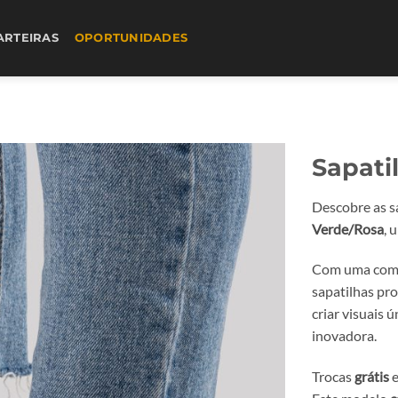
ARTEIRAS
OPORTUNIDADES
Sapati
Descobre as s
Verde/Rosa
, 
Com uma combi
sapatilhas pr
criar visuais 
inovadora.
Trocas
grátis
e