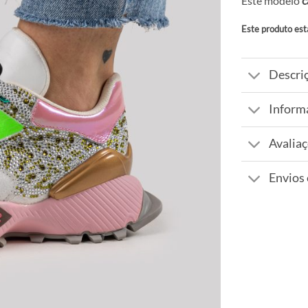
Este modelo
c
Este produto est
Alternative:
Descri
Inform
Avaliaç
Envios