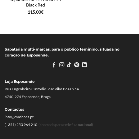
Black Red
115.00
€
Sapataria multi-marcas, para o público feminino, situada no
coração de Esposende.
Loja Esposende
Rua Engenheiro Custódio José Vilas Boas n 54
4740-274 Esposende, Braga
Contactos
info@evashoes.pt
(+351) 253 964 210
(chamada para rede fixa nacional)